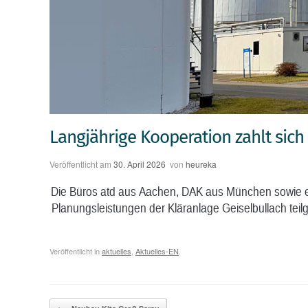
Langjährige Kooperation zahlt sich
Veröffentlicht am
30. April 2026
von
heureka
Die Büros atd aus Aachen, DAK aus München sowie e
Planungsleistungen der Kläranlage Geiselbullach tei
Veröffentlicht in
aktuelles
,
Aktuelles-EN
.
Beitragsnavigation